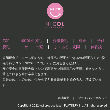
TOP
｜
NICOLの脱毛
｜
介護脱毛
｜
料金
｜
子供
脱毛
｜
サロン一覧
｜
よくあるご質問
｜
体験談
多額現⾦払いコース契約なし、都度払い脱⽑ができるVIO脱毛ならVIO脱
毛専科サロン『NICOL（ニコル）』にお任せください。
安⼼安全の国産最先端マシンで⾼速かつ無痛脱⽑を実現。好きなときに
通えて好きな時に卒業できます。
自分ため、人のため、今からできる介護脱毛を始める人、増えていま
す！
会社概要
｜
プライバシーポリシー
CopyRight 2022- epi produce japan PLATINUM Inc. All right reserved.